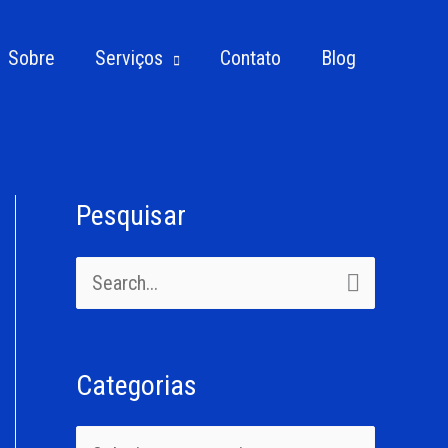
Sobre
Serviços
Contato
Blog
Pesquisar
C
a
P
t
e
e
s
g
Categorias
q
o