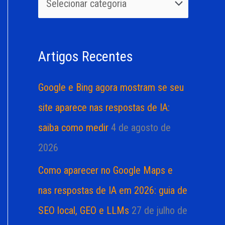
u
r
i
i
s
a
Artigos Recentes
a
s
r
Google e Bing agora mostram se seu
p
site aparece nas respostas de IA:
o
saiba como medir
4 de agosto de
r
2026
:
Como aparecer no Google Maps e
nas respostas de IA em 2026: guia de
SEO local, GEO e LLMs
27 de julho de