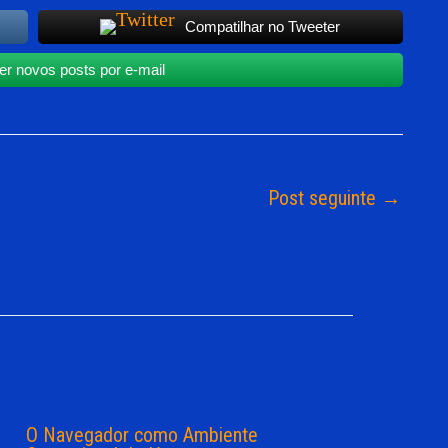
Compatilhar no Tweeter
r novos posts por e-mail
Post seguinte
→
O Navegador como Ambiente