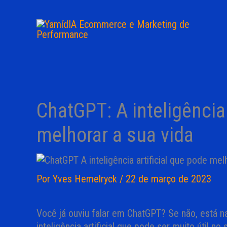
Ir
para
o
conteúdo
ChatGPT: A inteligência 
melhorar a sua vida
Por
Yves Hemelryck
/
22 de março de 2023
Você já ouviu falar em ChatGPT? Se não, está n
inteligência artificial que pode ser muito útil no