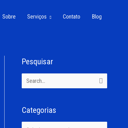
Sobre
Serviços
Contato
Blog
Pesquisar
C
a
P
t
e
e
s
g
Categorias
q
o