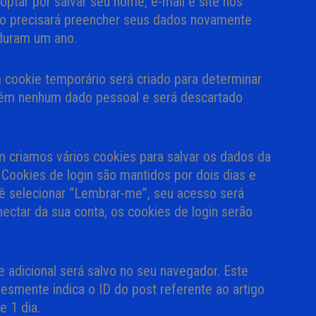
optar por salvar seu nome, e-mail e site nos
não precisará preencher seus dados novamente
 duram um ano.
 cookie temporário será criado para determinar
ntém nenhum dado pessoal e será descartado
 criamos vários cookies para salvar os dados da
 Cookies de login são mantidos por dois dias e
ê selecionar “Lembrar-me”, seu acesso será
ctar da sua conta, os cookies de login serão
e adicional será salvo no seu navegador. Este
esmente indica o ID do post referente ao artigo
e 1 dia.