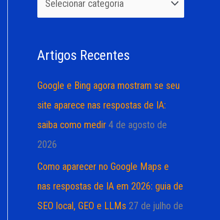
u
r
i
i
s
a
Artigos Recentes
a
s
r
Google e Bing agora mostram se seu
p
site aparece nas respostas de IA:
o
saiba como medir
4 de agosto de
r
2026
:
Como aparecer no Google Maps e
nas respostas de IA em 2026: guia de
SEO local, GEO e LLMs
27 de julho de