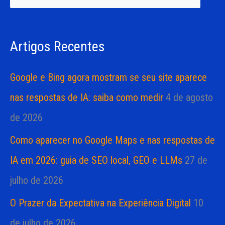
i
i
s
a
Artigos Recentes
a
s
r
Google e Bing agora mostram se seu site aparece
p
nas respostas de IA: saiba como medir
4 de agosto
o
de 2026
r
Como aparecer no Google Maps e nas respostas de
:
IA em 2026: guia de SEO local, GEO e LLMs
27 de
julho de 2026
O Prazer da Expectativa na Experiência Digital
10
de julho de 2026