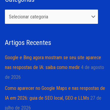
q
o
u
r
i
i
s
a
Artigos Recentes
a
s
r
Google e Bing agora mostram se seu site aparece
p
nas respostas de IA: saiba como medir
4 de agosto
o
de 2026
r
Como aparecer no Google Maps e nas respostas de
:
IA em 2026: guia de SEO local, GEO e LLMs
27 de
julho de 2026