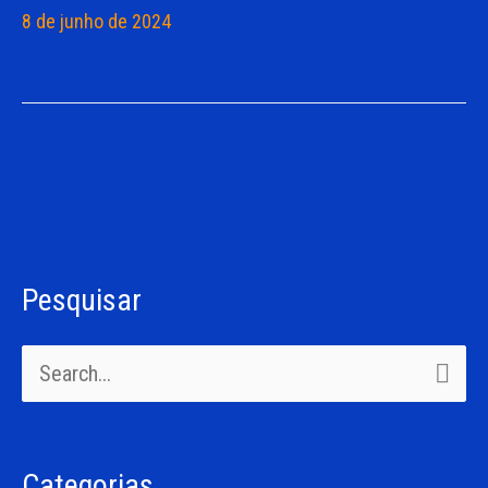
8 de junho de 2024
Pesquisar
C
a
P
t
e
e
s
g
Categorias