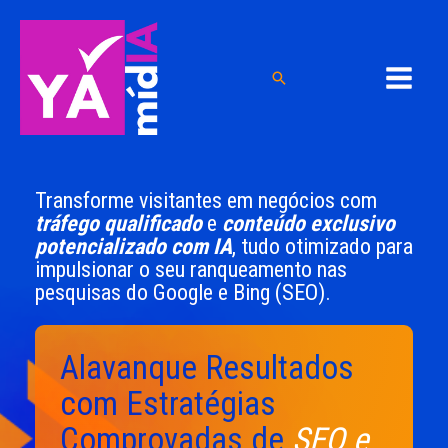
Ir
para
o
Pesquisar
conteúdo
Transforme visitantes em negócios com
tráfego qualificado
e
conteúdo exclusivo
potencializado com IA
, tudo otimizado para
impulsionar o seu ranqueamento nas
pesquisas do Google e Bing (SEO).
Alavanque Resultados
com Estratégias
Comprovadas de
SEO e