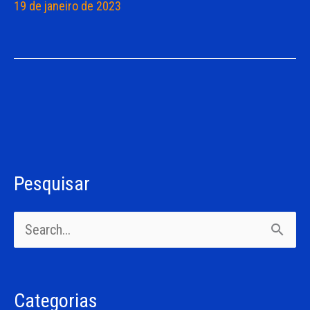
19 de janeiro de 2023
Pesquisar
C
a
P
t
e
e
s
g
Categorias