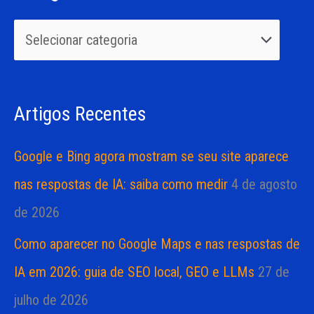
q
o
u
r
i
i
s
a
Artigos Recentes
a
s
r
Google e Bing agora mostram se seu site aparece
p
nas respostas de IA: saiba como medir
4 de agosto
o
de 2026
r
Como aparecer no Google Maps e nas respostas de
:
IA em 2026: guia de SEO local, GEO e LLMs
27 de
julho de 2026