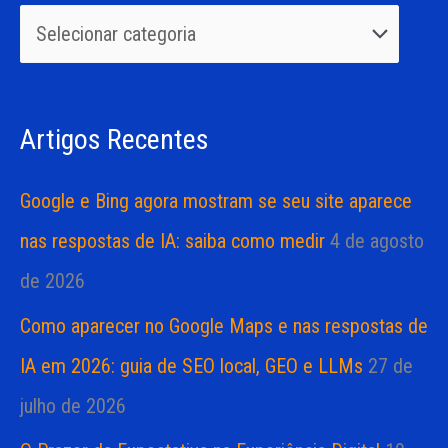
u
r
i
i
s
a
Artigos Recentes
a
s
r
Google e Bing agora mostram se seu site aparece
p
nas respostas de IA: saiba como medir
4 de agosto
o
de 2026
r
Como aparecer no Google Maps e nas respostas de
:
IA em 2026: guia de SEO local, GEO e LLMs
27 de
julho de 2026