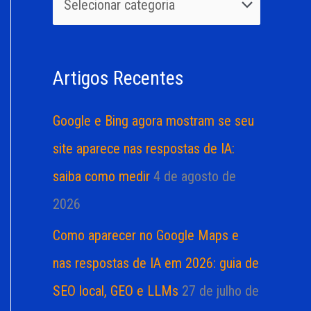
u
r
i
i
s
a
Artigos Recentes
a
s
r
Google e Bing agora mostram se seu
p
site aparece nas respostas de IA:
o
saiba como medir
4 de agosto de
r
2026
:
Como aparecer no Google Maps e
nas respostas de IA em 2026: guia de
SEO local, GEO e LLMs
27 de julho de