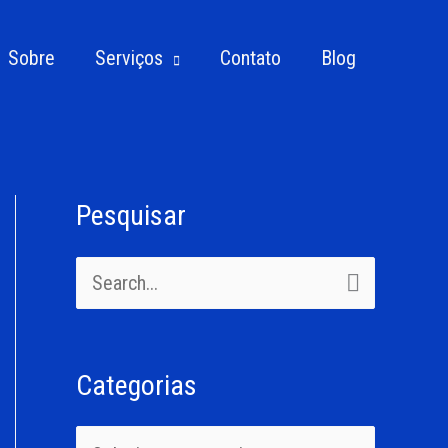
Sobre
Serviços
Contato
Blog
Pesquisar
C
a
P
t
e
e
s
g
Categorias
q
o