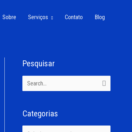
Sobre
Serviços
Contato
Blog
Pesquisar
C
a
P
t
e
e
s
g
Categorias
q
o