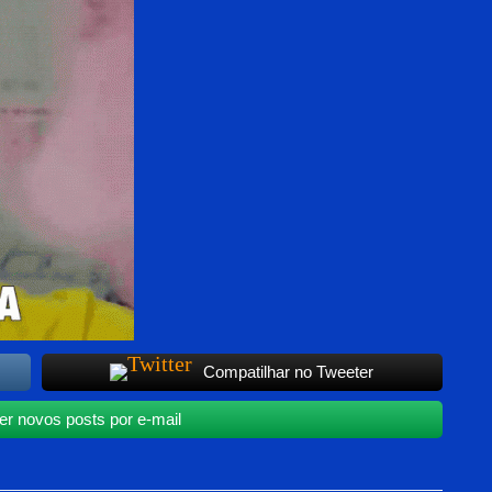
Compatilhar no Tweeter
r novos posts por e-mail