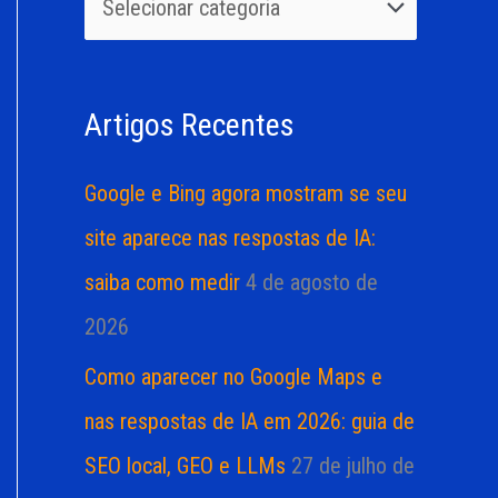
u
r
i
i
s
a
Artigos Recentes
a
s
r
Google e Bing agora mostram se seu
p
site aparece nas respostas de IA:
o
saiba como medir
4 de agosto de
r
2026
:
Como aparecer no Google Maps e
nas respostas de IA em 2026: guia de
SEO local, GEO e LLMs
27 de julho de