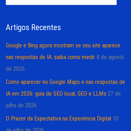
i
i
s
a
Artigos Recentes
a
s
r
Google e Bing agora mostram se seu site aparece
p
nas respostas de IA: saiba como medir
4 de agosto
o
de 2026
r
Como aparecer no Google Maps e nas respostas de
:
IA em 2026: guia de SEO local, GEO e LLMs
27 de
julho de 2026
O Prazer da Expectativa na Experiência Digital
10
de julho de 2026