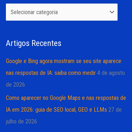
u
r
i
i
s
a
Artigos Recentes
a
s
r
Google e Bing agora mostram se seu site aparece
p
nas respostas de IA: saiba como medir
4 de agosto
o
de 2026
r
Como aparecer no Google Maps e nas respostas de
:
IA em 2026: guia de SEO local, GEO e LLMs
27 de
julho de 2026