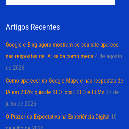
i
i
s
a
Artigos Recentes
a
s
r
Google e Bing agora mostram se seu site aparece
p
nas respostas de IA: saiba como medir
4 de agosto
o
de 2026
r
Como aparecer no Google Maps e nas respostas de
:
IA em 2026: guia de SEO local, GEO e LLMs
27 de
julho de 2026
O Prazer da Expectativa na Experiência Digital
10
de julho de 2026