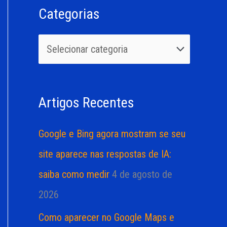
s
g
Categorias
q
o
u
r
i
i
s
a
Artigos Recentes
a
s
r
Google e Bing agora mostram se seu
p
site aparece nas respostas de IA:
o
saiba como medir
4 de agosto de
r
2026
:
Como aparecer no Google Maps e