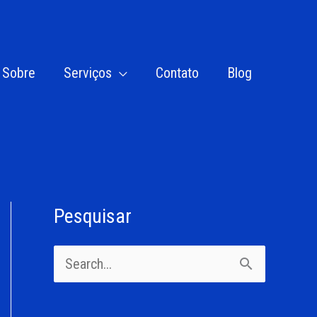
Sobre
Serviços
Contato
Blog
Pesquisar
C
a
P
t
e
e