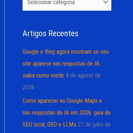
u
r
i
i
s
a
Artigos Recentes
a
s
r
Google e Bing agora mostram se seu
p
site aparece nas respostas de IA:
o
saiba como medir
4 de agosto de
r
2026
:
Como aparecer no Google Maps e
nas respostas de IA em 2026: guia de
SEO local, GEO e LLMs
27 de julho de