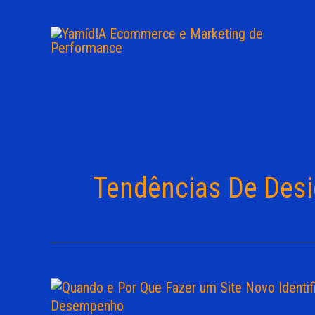
Ir
para
o
conteúdo
Tendências De Desi