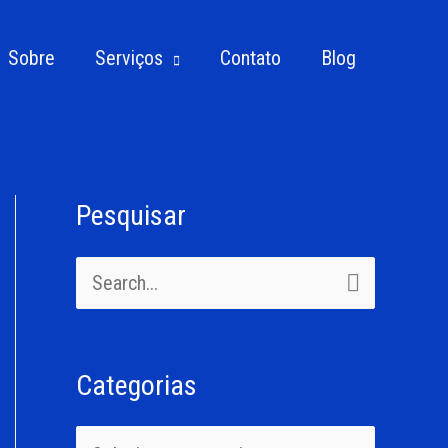
Sobre
Serviços
Contato
Blog
Pesquisar
C
a
P
t
e
e
s
g
Categorias
q
o