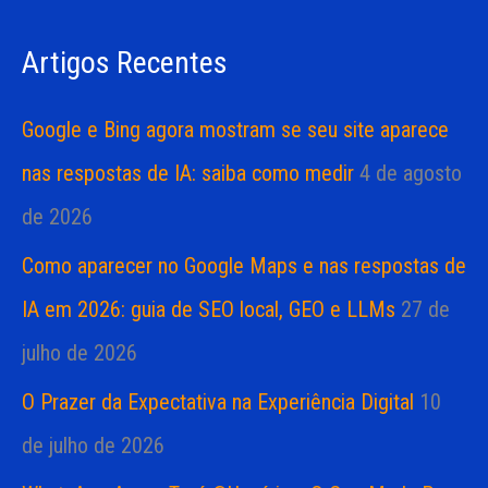
s
a
Artigos Recentes
a
s
r
Google e Bing agora mostram se seu site aparece
p
nas respostas de IA: saiba como medir
4 de agosto
o
de 2026
r
Como aparecer no Google Maps e nas respostas de
:
IA em 2026: guia de SEO local, GEO e LLMs
27 de
julho de 2026
O Prazer da Expectativa na Experiência Digital
10
de julho de 2026