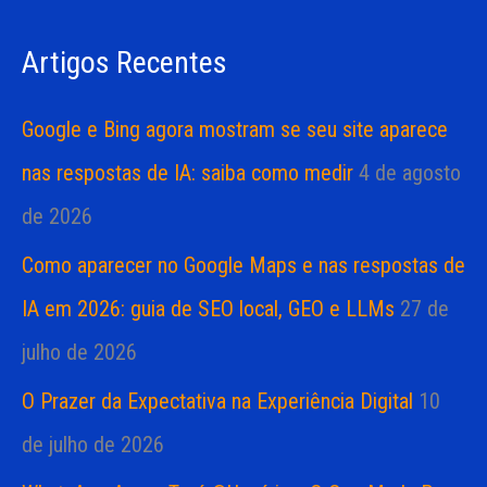
s
a
Artigos Recentes
a
s
r
Google e Bing agora mostram se seu site aparece
p
nas respostas de IA: saiba como medir
4 de agosto
o
de 2026
r
Como aparecer no Google Maps e nas respostas de
:
IA em 2026: guia de SEO local, GEO e LLMs
27 de
julho de 2026
O Prazer da Expectativa na Experiência Digital
10
de julho de 2026