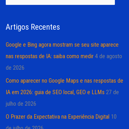
i
i
s
a
Artigos Recentes
a
s
r
Google e Bing agora mostram se seu site aparece
p
nas respostas de IA: saiba como medir
4 de agosto
o
de 2026
r
Como aparecer no Google Maps e nas respostas de
:
IA em 2026: guia de SEO local, GEO e LLMs
27 de
julho de 2026
O Prazer da Expectativa na Experiência Digital
10
de julho de 2026