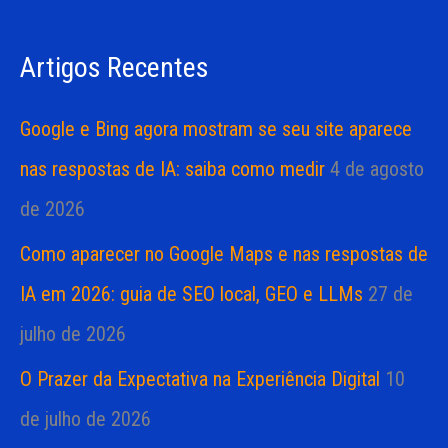
i
s
a
Artigos Recentes
a
s
r
Google e Bing agora mostram se seu site aparece
p
nas respostas de IA: saiba como medir
4 de agosto
o
de 2026
r
Como aparecer no Google Maps e nas respostas de
:
IA em 2026: guia de SEO local, GEO e LLMs
27 de
julho de 2026
O Prazer da Expectativa na Experiência Digital
10
de julho de 2026