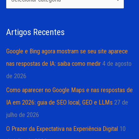
i
i
s
a
Artigos Recentes
a
s
r
Google e Bing agora mostram se seu site aparece
p
nas respostas de IA: saiba como medir
4 de agosto
o
de 2026
r
Como aparecer no Google Maps e nas respostas de
:
IA em 2026: guia de SEO local, GEO e LLMs
27 de
julho de 2026
O Prazer da Expectativa na Experiência Digital
10