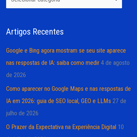
i
i
s
a
Artigos Recentes
a
s
r
Google e Bing agora mostram se seu site aparece
p
nas respostas de IA: saiba como medir
4 de agosto
o
de 2026
r
Como aparecer no Google Maps e nas respostas de
:
IA em 2026: guia de SEO local, GEO e LLMs
27 de
julho de 2026
O Prazer da Expectativa na Experiência Digital
10