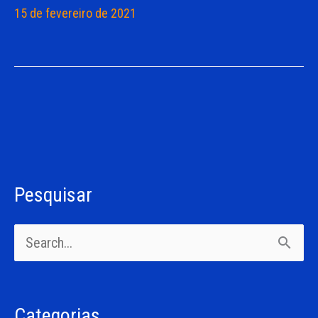
15 de fevereiro de 2021
Pesquisar
C
a
P
t
e
e
s
g
Categorias