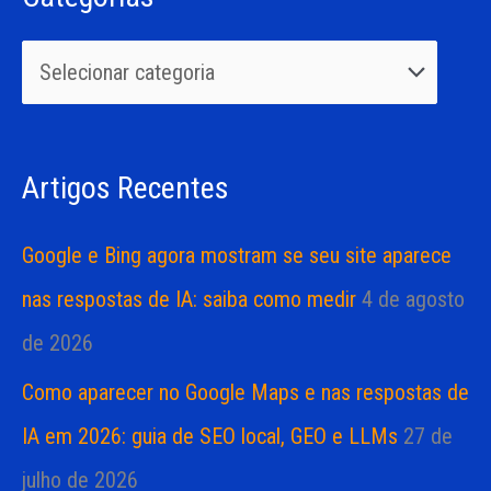
q
o
u
r
i
i
s
a
Artigos Recentes
a
s
r
Google e Bing agora mostram se seu site aparece
p
nas respostas de IA: saiba como medir
4 de agosto
o
de 2026
r
Como aparecer no Google Maps e nas respostas de
:
IA em 2026: guia de SEO local, GEO e LLMs
27 de
julho de 2026