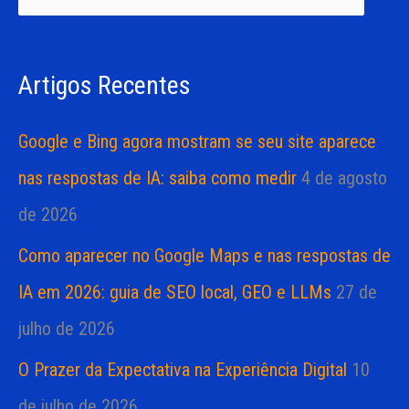
i
i
s
a
Artigos Recentes
a
s
r
Google e Bing agora mostram se seu site aparece
p
nas respostas de IA: saiba como medir
4 de agosto
o
de 2026
r
Como aparecer no Google Maps e nas respostas de
:
IA em 2026: guia de SEO local, GEO e LLMs
27 de
julho de 2026
O Prazer da Expectativa na Experiência Digital
10
de julho de 2026