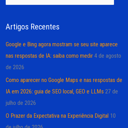
i
i
s
a
Artigos Recentes
a
s
r
Google e Bing agora mostram se seu site aparece
p
nas respostas de IA: saiba como medir
4 de agosto
o
de 2026
r
Como aparecer no Google Maps e nas respostas de
:
IA em 2026: guia de SEO local, GEO e LLMs
27 de
julho de 2026
O Prazer da Expectativa na Experiência Digital
10
de julho de 2026