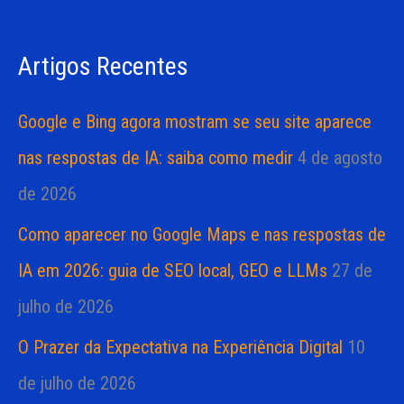
i
i
s
a
Artigos Recentes
a
s
r
Google e Bing agora mostram se seu site aparece
p
nas respostas de IA: saiba como medir
4 de agosto
o
de 2026
r
Como aparecer no Google Maps e nas respostas de
:
IA em 2026: guia de SEO local, GEO e LLMs
27 de
julho de 2026
O Prazer da Expectativa na Experiência Digital
10
de julho de 2026