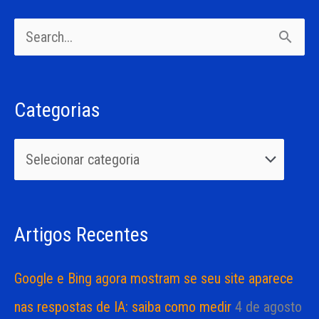
a
P
t
e
e
s
g
Categorias
q
o
u
r
i
i
s
a
Artigos Recentes
a
s
r
Google e Bing agora mostram se seu site aparece
p
nas respostas de IA: saiba como medir
4 de agosto