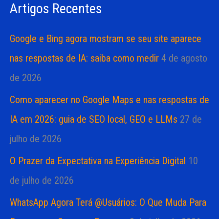
Artigos Recentes
a
s
r
Google e Bing agora mostram se seu site aparece
p
nas respostas de IA: saiba como medir
4 de agosto
o
de 2026
r
Como aparecer no Google Maps e nas respostas de
:
IA em 2026: guia de SEO local, GEO e LLMs
27 de
julho de 2026
O Prazer da Expectativa na Experiência Digital
10
de julho de 2026
WhatsApp Agora Terá @Usuários: O Que Muda Para