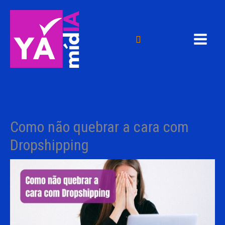
Ir
para
o
Pesquisar
conteúdo
Como não quebrar a cara com
Dropshipping