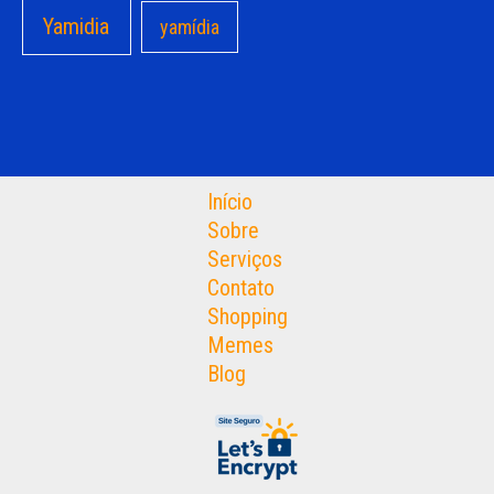
Yamidia
yamídia
Início
Sobre
Serviços
Contato
Shopping
Memes
Blog