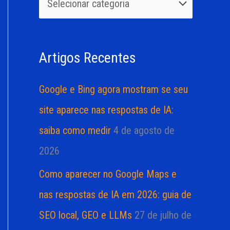
u
r
i
i
s
a
Artigos Recentes
a
s
r
Google e Bing agora mostram se seu
p
site aparece nas respostas de IA:
o
saiba como medir
4 de agosto de
r
2026
:
Como aparecer no Google Maps e
nas respostas de IA em 2026: guia de
SEO local, GEO e LLMs
27 de julho de