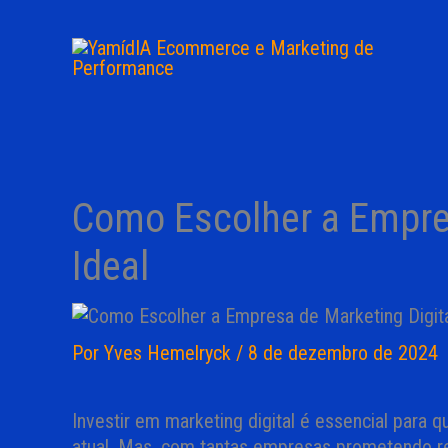
Ir
para
o
conteúdo
Como Escolher a Empres
Ideal
Por
Yves Hemelryck
/
8 de dezembro de 2024
Investir em marketing digital é essencial para 
atual. Mas, com tantas empresas prometendo re