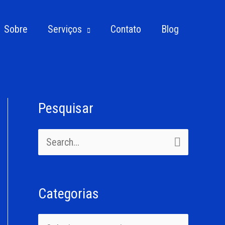
Sobre
Serviços
Contato
Blog
Pesquisar
C
a
P
t
e
e
s
g
Categorias
q
o