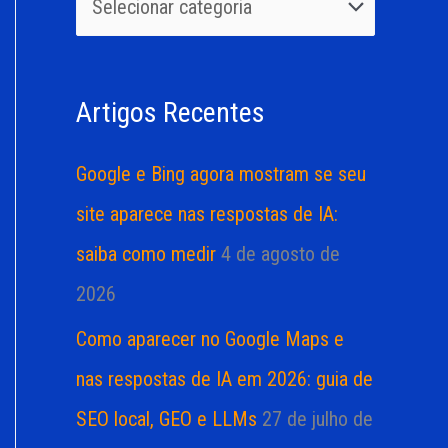
u
r
i
i
s
a
Artigos Recentes
a
s
r
Google e Bing agora mostram se seu
p
site aparece nas respostas de IA:
o
saiba como medir
4 de agosto de
r
2026
:
Como aparecer no Google Maps e
nas respostas de IA em 2026: guia de
SEO local, GEO e LLMs
27 de julho de