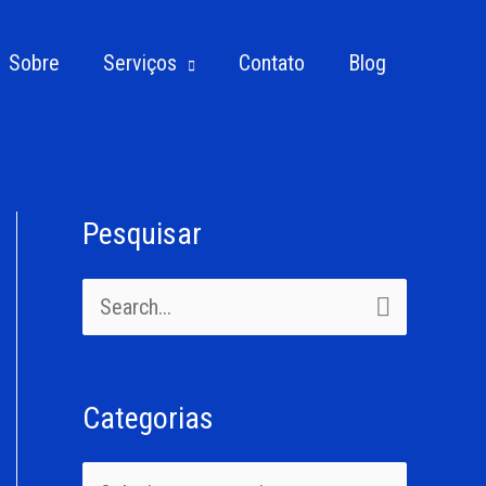
Sobre
Serviços
Contato
Blog
Pesquisar
C
a
P
t
e
e
s
g
Categorias
q
o