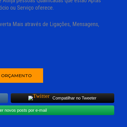
 Atinja pessoas Qualificadas que estão Aptas
ócio ou Serviço oferece.
verta Mais através de Ligações, Mensagens,
R ORÇAMENTO
Compatilhar no Tweeter
r novos posts por e-mail