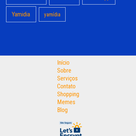
Yamidia
yamídia
Início
Sobre
Serviços
Contato
Shopping
Memes
Blog