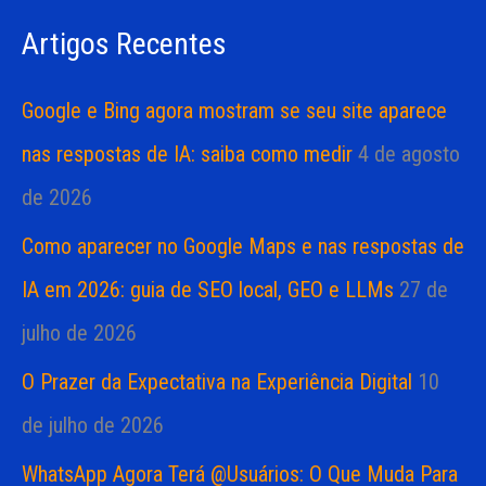
s
a
Artigos Recentes
a
s
r
Google e Bing agora mostram se seu site aparece
p
nas respostas de IA: saiba como medir
4 de agosto
o
de 2026
r
Como aparecer no Google Maps e nas respostas de
:
IA em 2026: guia de SEO local, GEO e LLMs
27 de
julho de 2026
O Prazer da Expectativa na Experiência Digital
10
de julho de 2026
WhatsApp Agora Terá @Usuários: O Que Muda Para