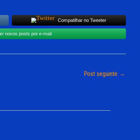
Compatilhar no Tweeter
r novos posts por e-mail
Post seguinte
→