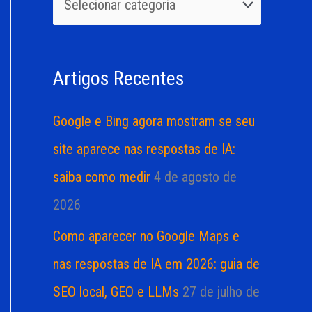
u
r
i
i
s
a
Artigos Recentes
a
s
r
Google e Bing agora mostram se seu
p
site aparece nas respostas de IA:
o
saiba como medir
4 de agosto de
r
2026
:
Como aparecer no Google Maps e
nas respostas de IA em 2026: guia de
SEO local, GEO e LLMs
27 de julho de