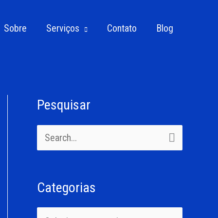
Sobre
Serviços
Contato
Blog
Pesquisar
C
a
P
t
e
e
s
g
Categorias
q
o