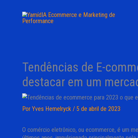
Ir
para
o
conteúdo
Tendências de E-comme
destacar em um mercad
Por
Yves Hemelryck
/
5 de abril de 2023
O comércio eletrônico, ou ecommerce, é um me
últimos anos, impulsionado principalmente pel