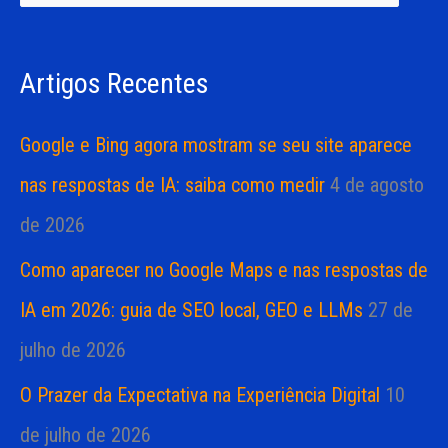
i
i
s
a
Artigos Recentes
a
s
r
Google e Bing agora mostram se seu site aparece
p
nas respostas de IA: saiba como medir
4 de agosto
o
de 2026
r
Como aparecer no Google Maps e nas respostas de
:
IA em 2026: guia de SEO local, GEO e LLMs
27 de
julho de 2026
O Prazer da Expectativa na Experiência Digital
10
de julho de 2026