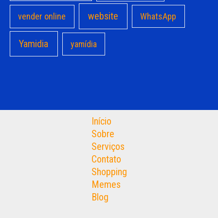
website
vender online
WhatsApp
Yamidia
yamídia
Início
Sobre
Serviços
Contato
Shopping
Memes
Blog