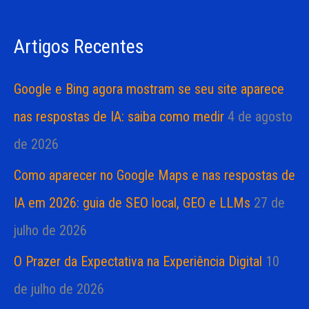
i
s
a
Artigos Recentes
a
s
r
Google e Bing agora mostram se seu site aparece
p
nas respostas de IA: saiba como medir
4 de agosto
o
de 2026
r
Como aparecer no Google Maps e nas respostas de
:
IA em 2026: guia de SEO local, GEO e LLMs
27 de
julho de 2026
O Prazer da Expectativa na Experiência Digital
10
de julho de 2026