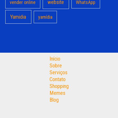
website
vender online
WhatsApp
Yamidia
yamídia
Início
Sobre
Serviços
Contato
Shopping
Memes
Blog