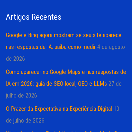
s
a
Artigos Recentes
a
s
r
Google e Bing agora mostram se seu site aparece
p
nas respostas de IA: saiba como medir
4 de agosto
o
de 2026
r
Como aparecer no Google Maps e nas respostas de
:
IA em 2026: guia de SEO local, GEO e LLMs
27 de
julho de 2026
O Prazer da Expectativa na Experiência Digital
10
de julho de 2026