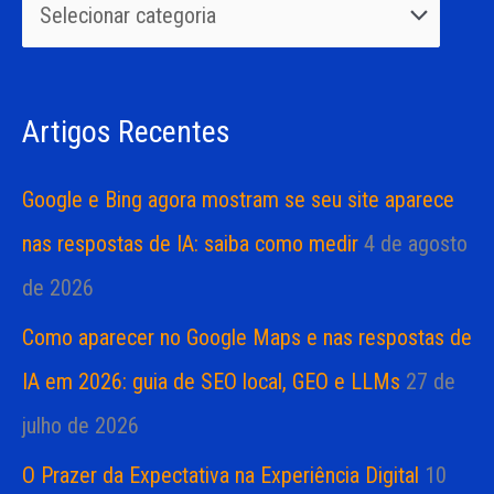
u
r
i
i
s
a
Artigos Recentes
a
s
r
Google e Bing agora mostram se seu site aparece
p
nas respostas de IA: saiba como medir
4 de agosto
o
de 2026
r
Como aparecer no Google Maps e nas respostas de
:
IA em 2026: guia de SEO local, GEO e LLMs
27 de
julho de 2026
O Prazer da Expectativa na Experiência Digital
10