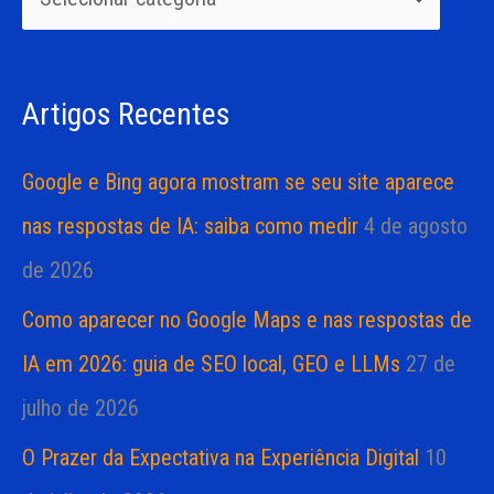
i
i
s
a
Artigos Recentes
a
s
r
Google e Bing agora mostram se seu site aparece
p
nas respostas de IA: saiba como medir
4 de agosto
o
de 2026
r
Como aparecer no Google Maps e nas respostas de
:
IA em 2026: guia de SEO local, GEO e LLMs
27 de
julho de 2026
O Prazer da Expectativa na Experiência Digital
10