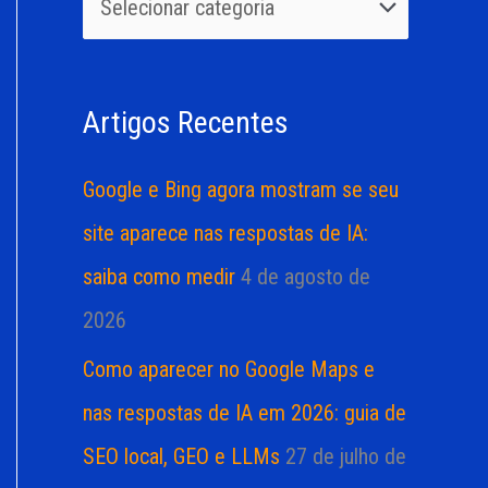
u
r
i
i
s
a
Artigos Recentes
a
s
r
Google e Bing agora mostram se seu
p
site aparece nas respostas de IA:
o
saiba como medir
4 de agosto de
r
2026
:
Como aparecer no Google Maps e
nas respostas de IA em 2026: guia de
SEO local, GEO e LLMs
27 de julho de