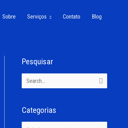
Sobre
Serviços
Contato
Blog
Pesquisar
C
a
P
t
e
e
s
g
Categorias
q
o