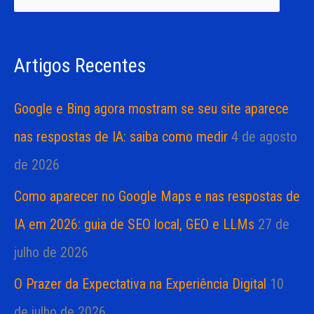
i
i
s
a
Artigos Recentes
a
s
r
Google e Bing agora mostram se seu site aparece
p
nas respostas de IA: saiba como medir
4 de agosto
o
de 2026
r
Como aparecer no Google Maps e nas respostas de
:
IA em 2026: guia de SEO local, GEO e LLMs
27 de
julho de 2026
O Prazer da Expectativa na Experiência Digital
10
de julho de 2026