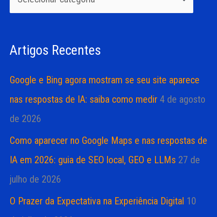
i
i
s
a
Artigos Recentes
a
s
r
Google e Bing agora mostram se seu site aparece
p
nas respostas de IA: saiba como medir
4 de agosto
o
de 2026
r
Como aparecer no Google Maps e nas respostas de
:
IA em 2026: guia de SEO local, GEO e LLMs
27 de
julho de 2026
O Prazer da Expectativa na Experiência Digital
10