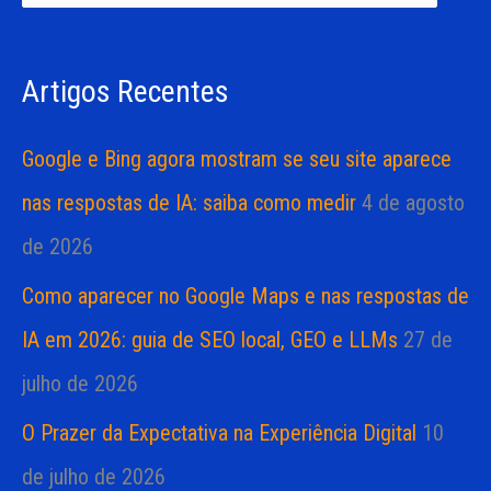
i
i
s
a
Artigos Recentes
a
s
r
Google e Bing agora mostram se seu site aparece
p
nas respostas de IA: saiba como medir
4 de agosto
o
de 2026
r
Como aparecer no Google Maps e nas respostas de
:
IA em 2026: guia de SEO local, GEO e LLMs
27 de
julho de 2026
O Prazer da Expectativa na Experiência Digital
10
de julho de 2026