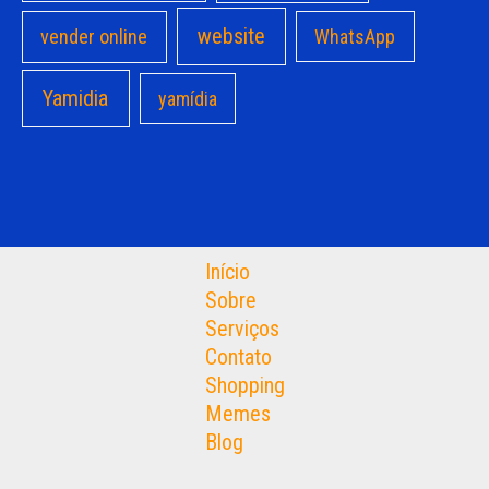
website
vender online
WhatsApp
Yamidia
yamídia
Início
Sobre
Serviços
Contato
Shopping
Memes
Blog