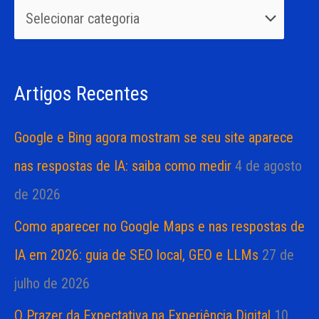
u
r
i
i
s
a
Artigos Recentes
a
s
r
Google e Bing agora mostram se seu site aparece
p
nas respostas de IA: saiba como medir
4 de agosto
o
de 2026
r
Como aparecer no Google Maps e nas respostas de
:
IA em 2026: guia de SEO local, GEO e LLMs
27 de
julho de 2026
O Prazer da Expectativa na Experiência Digital
10