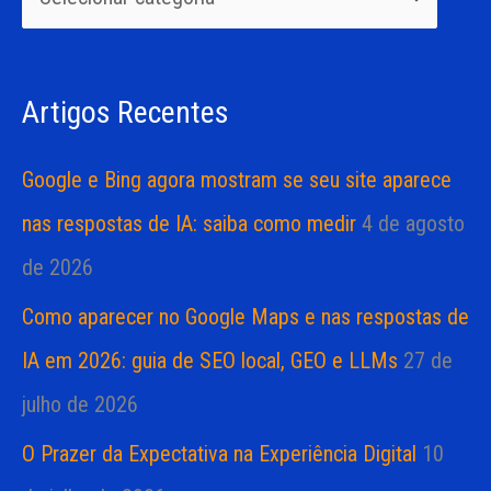
i
i
s
a
Artigos Recentes
a
s
r
Google e Bing agora mostram se seu site aparece
p
nas respostas de IA: saiba como medir
4 de agosto
o
de 2026
r
Como aparecer no Google Maps e nas respostas de
:
IA em 2026: guia de SEO local, GEO e LLMs
27 de
julho de 2026
O Prazer da Expectativa na Experiência Digital
10