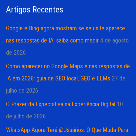
s
a
Artigos Recentes
a
s
r
Google e Bing agora mostram se seu site aparece
p
nas respostas de IA: saiba como medir
4 de agosto
o
de 2026
r
Como aparecer no Google Maps e nas respostas de
:
IA em 2026: guia de SEO local, GEO e LLMs
27 de
julho de 2026
O Prazer da Expectativa na Experiência Digital
10
de julho de 2026
WhatsApp Agora Terá @Usuários: O Que Muda Para