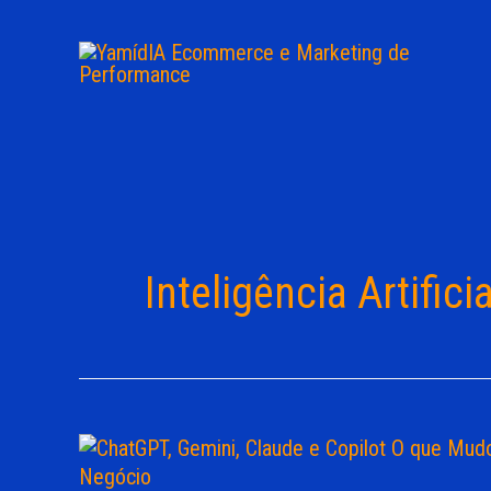
Ir
para
o
conteúdo
Inteligência Artifici