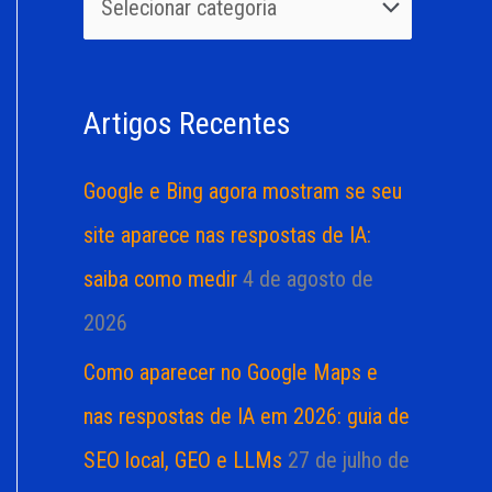
u
r
i
i
s
a
Artigos Recentes
a
s
r
Google e Bing agora mostram se seu
p
site aparece nas respostas de IA:
o
saiba como medir
4 de agosto de
r
2026
:
Como aparecer no Google Maps e
nas respostas de IA em 2026: guia de
SEO local, GEO e LLMs
27 de julho de