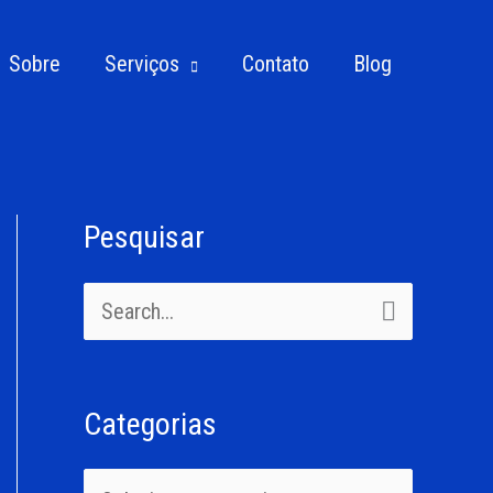
Sobre
Serviços
Contato
Blog
Pesquisar
C
a
P
t
e
e
s
g
Categorias
q
o