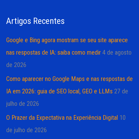
i
s
a
Artigos Recentes
a
s
r
Google e Bing agora mostram se seu site aparece
p
nas respostas de IA: saiba como medir
4 de agosto
o
de 2026
r
Como aparecer no Google Maps e nas respostas de
:
IA em 2026: guia de SEO local, GEO e LLMs
27 de
julho de 2026
O Prazer da Expectativa na Experiência Digital
10
de julho de 2026