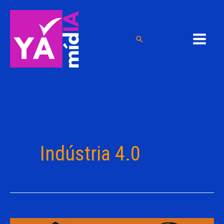
Ir
para
o
Pesquisar
conteúdo
Indústria 4.0