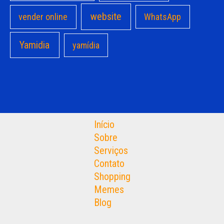
website
vender online
WhatsApp
Yamidia
yamídia
Início
Sobre
Serviços
Contato
Shopping
Memes
Blog