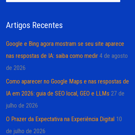
i
i
s
a
Artigos Recentes
a
s
r
Google e Bing agora mostram se seu site aparece
p
nas respostas de IA: saiba como medir
4 de agosto
o
de 2026
r
Como aparecer no Google Maps e nas respostas de
:
IA em 2026: guia de SEO local, GEO e LLMs
27 de
julho de 2026
O Prazer da Expectativa na Experiência Digital
10
de julho de 2026