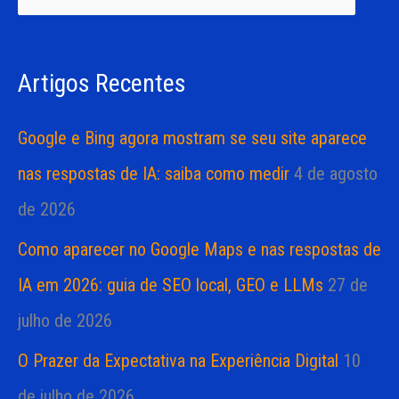
i
i
s
a
Artigos Recentes
a
s
r
Google e Bing agora mostram se seu site aparece
p
nas respostas de IA: saiba como medir
4 de agosto
o
de 2026
r
Como aparecer no Google Maps e nas respostas de
:
IA em 2026: guia de SEO local, GEO e LLMs
27 de
julho de 2026
O Prazer da Expectativa na Experiência Digital
10
de julho de 2026